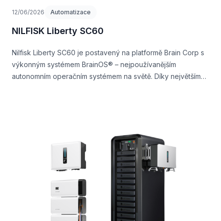
12/06/2026
Automatizace
NILFISK Liberty SC60
Nilfisk Liberty SC60 je postavený na platformě Brain Corp s
výkonným systémem BrainOS® – nejpoužívanějším
autonomním operačním systémem na světě. Díky největšímu
mycímu podvozku ve své třídě, vysokému výkonu a
minimálním prostojům představuje ideální řešení pro
efektivní a moderní úklid velkých ploch.