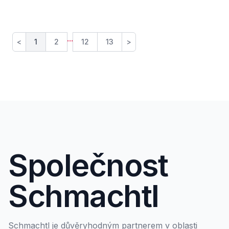
...
<
1
2
12
13
>
Společnost
Schmachtl
Schmachtl je důvěryhodným partnerem v oblasti