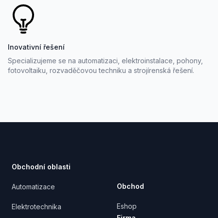
Inovativní řešení
Specializujeme se na automatizaci, elektroinstalace, pohony,
fotovoltaiku, rozvaděčovou techniku a strojírenská řešení.
Footer
Obchodní oblasti
Obchod
Automatizace
Eshop
Elektrotechnika
Firma