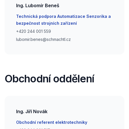
Ing. Lubomír Beneš
Email
Technická podpora Automatizace Senzorika a
bezpečnost strojních zařízení
Phone number
+420 244 001 559
Phone number
lubomir.benes@schmachtl.cz
Obchodní oddělení
Ing. Jiří Novák
Email
Obchodní referent elektrotechniky