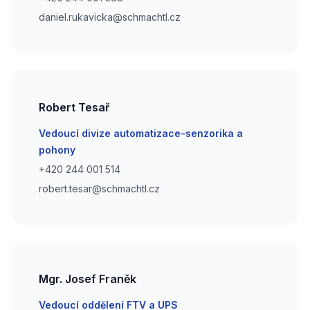
Phone number
daniel.rukavicka@schmachtl.cz
Robert Tesař
Email
Vedoucí divize automatizace-senzorika a
pohony
Phone number
+420 244 001 514
Phone number
robert.tesar@schmachtl.cz
Mgr. Josef Franěk
Email
Vedoucí oddělení FTV a UPS