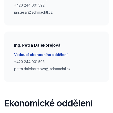
Phone number
+420 244 001 592
Phone number
jan.tesar@schmachtl.cz
Ing. Petra Dalekorejová
Email
Vedoucí obchodního oddělení
Phone number
+420 244 001 503
Phone number
petra.dalekorejova@schmachtl.cz
Ekonomické oddělení