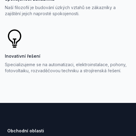
Naší filozofií je budování úzkých vztahů se zákazníky a
zajištění jejich naprosté spokojenosti.
Inovativní řešení
Specializujeme se na automatizaci, elektroinstalace, pohony,
fotovoltaiku, rozvaděčovou techniku a strojírenská řešení.
Footer
Obchodní oblasti