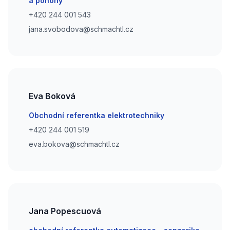
a pohony
Phone number
+420 244 001 543
Phone number
jana.svobodova@schmachtl.cz
Eva Boková
Email
Obchodní referentka elektrotechniky
Phone number
+420 244 001 519
Phone number
eva.bokova@schmachtl.cz
Jana Popescuová
Email