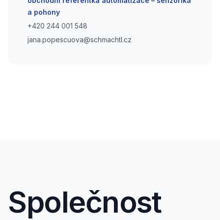
obchodní referentka automatizace – senzorika
a pohony
Phone number
+420 244 001 548
Phone number
jana.popescuova@schmachtl.cz
Společnost