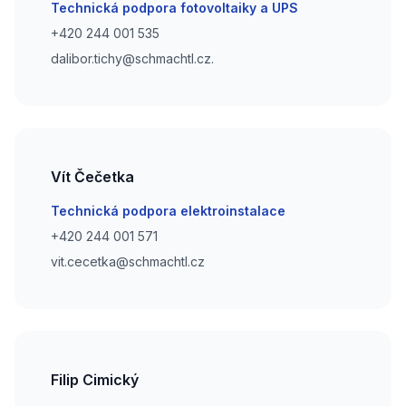
Email
Technická podpora fotovoltaiky a UPS
Phone number
+420 244 001 535
Phone number
dalibor.tichy@schmachtl.cz.
Vít Čečetka
Email
Technická podpora elektroinstalace
Phone number
+420 244 001 571
Phone number
vit.cecetka@schmachtl.cz
Filip Cimický