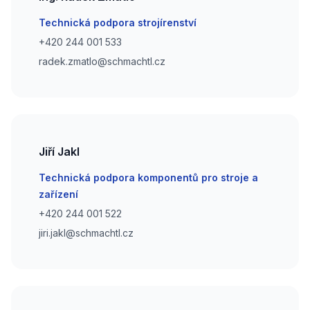
Email
Technická podpora strojírenství
Phone number
+420 244 001 533
Phone number
radek.zmatlo@schmachtl.cz
Jiří Jakl
Email
Technická podpora komponentů pro stroje a
zařízení
Phone number
+420 244 001 522
Phone number
jiri.jakl@schmachtl.cz