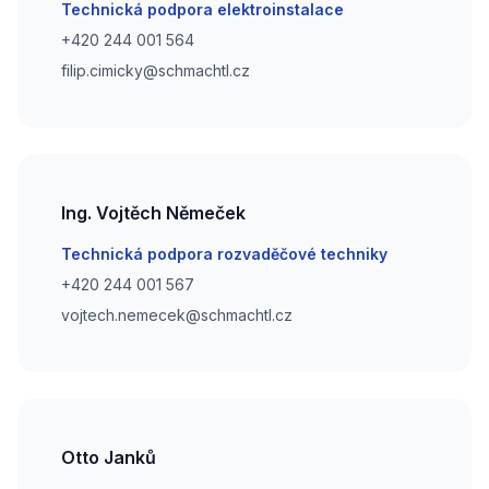
Email
Technická podpora elektroinstalace
Phone number
+420 244 001 564
Phone number
filip.cimicky@schmachtl.cz
Ing. Vojtěch Němeček
Email
Technická podpora rozvaděčové techniky
Phone number
+420 244 001 567
Phone number
vojtech.nemecek@schmachtl.cz
Otto Janků