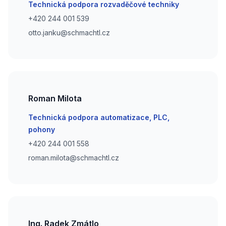
Email
Technická podpora rozvaděčové techniky
Phone number
+420 244 001 539
Phone number
otto.janku@schmachtl.cz
Roman Milota
Email
Technická podpora automatizace, PLC,
pohony
Phone number
+420 244 001 558
Phone number
roman.milota@schmachtl.cz
Ing. Radek Zmátlo