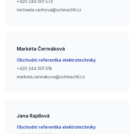
Phone number
+420 244 001 572
Phone number
michaela.vanhova@schmachtl.cz
Markéta Čermáková
Email
Obchodní referentka elektrotechniky
Phone number
+420 244 001 518
Phone number
marketa.cermakova@schmachtl.cz
Jana Rajdlová
Email
Obchodní referentka elektrotechniky