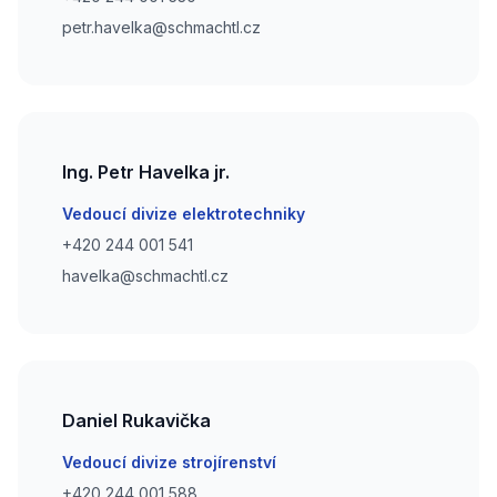
Phone number
petr.havelka@schmachtl.cz
Ing. Petr Havelka jr.
Email
Vedoucí divize elektrotechniky
Phone number
+420 244 001 541
Phone number
havelka@schmachtl.cz
Daniel Rukavička
Email
Vedoucí divize strojírenství
Phone number
+420 244 001 588