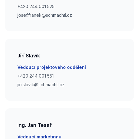
Phone number
+420 244 001 525
Phone number
josef.franek@schmachtl.cz
Jiří Slavík
Email
Vedoucí projektového oddělení
Phone number
+420 244 001 551
Phone number
jiri.slavik@schmachtl.cz
Ing. Jan Tesař
Email
Vedoucí marketingu