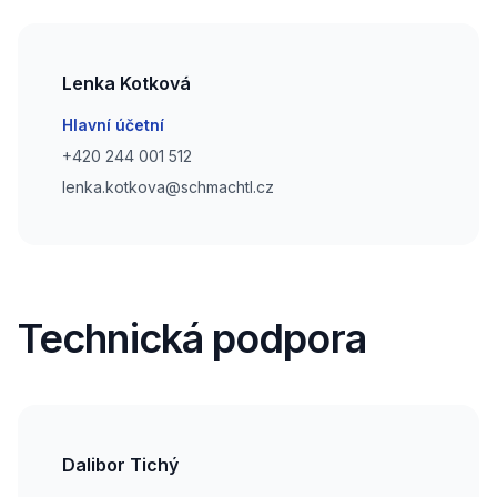
Lenka Kotková
Email
Hlavní účetní
Phone number
+420 244 001 512
Phone number
lenka.kotkova@schmachtl.cz
Technická podpora
Dalibor Tichý