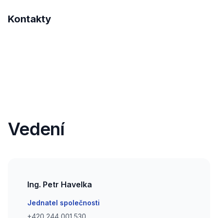
Kontakty
Vedení
Ing. Petr Havelka
Email
Jednatel společnosti
Phone number
+420 244 001 530