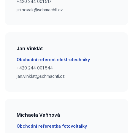
Phone number
+420 244 001 517
Phone number
jiri.novak@schmachtl.cz
Jan Vinklát
Email
Obchodní referent elektrotechniky
Phone number
+420 244 001 544
Phone number
jan.vinklat@schmachtl.cz
Michaela Vaňhová
Email
Obchodní referentka fotovoltaiky