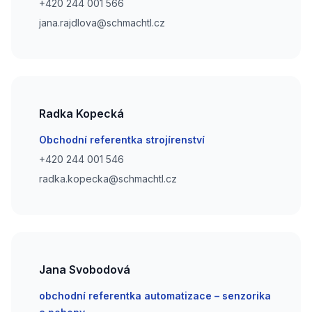
Phone number
+420 244 001 566
Phone number
jana.rajdlova@schmachtl.cz
Radka Kopecká
Email
Obchodní referentka strojírenství
Phone number
+420 244 001 546
Phone number
radka.kopecka@schmachtl.cz
Jana Svobodová
Email
obchodní referentka automatizace – senzorika