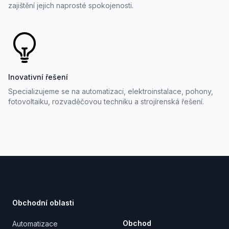
zajištění jejich naprosté spokojenosti.
Inovativní řešení
Specializujeme se na automatizaci, elektroinstalace, pohony,
fotovoltaiku, rozvaděčovou techniku a strojírenská řešení.
Footer
Obchodní oblasti
Obchod
Automatizace