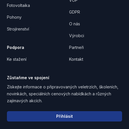
VOP
Fotovoltaika
GDPR
Pohony
O nás
Strojírenství
Výrobci
Podpora
Partneři
Ke stažení
Kontakt
Zůstaňme ve spojení
Získejte informace o připravovaných veletrzích, školeních,
novinkách, speciálních cenových nabídkách a různých
zajímavých akcích.
Email address
Přihlásit