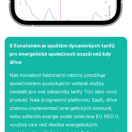
S Exnatonem je spuštění dynamických tarifů
pro energetické společnosti snazší než kdy
dříve
Náš inovativní fakturační nástroj umožňuje
společnostem poskytujícím veřejné služby
zavádět pro své zákazníky tarify ToU jako nový
produkt. Naši progresivní platformu SaaS, dříve
známou implementací energetických komunit,
nebo sdílením energie podle směrnice EU RED II,
využívá více než desítka energetických