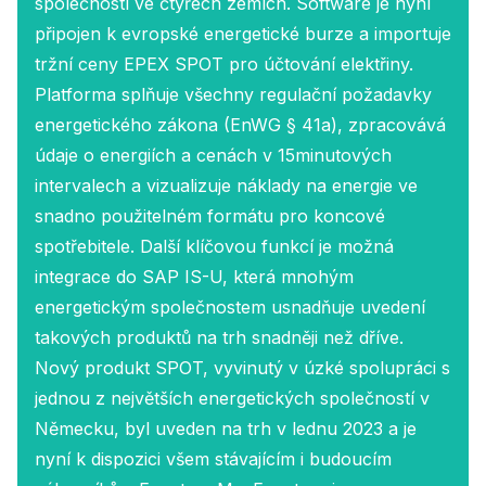
společností ve čtyřech zemích. Software je nyní
připojen k evropské energetické burze a importuje
tržní ceny EPEX SPOT pro účtování elektřiny.
Platforma splňuje všechny regulační požadavky
energetického zákona (EnWG § 41a), zpracovává
údaje o energiích a cenách v 15minutových
intervalech a vizualizuje náklady na energie ve
snadno použitelném formátu pro koncové
spotřebitele. Další klíčovou funkcí je možná
integrace do SAP IS-U, která mnohým
energetickým společnostem usnadňuje uvedení
takových produktů na trh snadněji než dříve.
Nový produkt SPOT, vyvinutý v úzké spolupráci s
jednou z největších energetických společností v
Německu, byl uveden na trh v lednu 2023 a je
nyní k dispozici všem stávajícím i budoucím