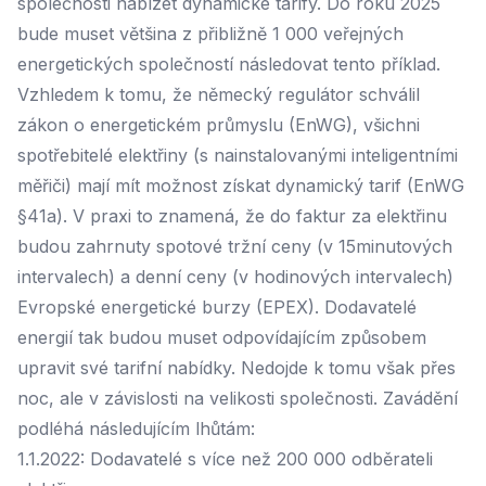
společnosti nabízet dynamické tarify. Do roku 2025
bude muset většina z přibližně 1 000 veřejných
energetických společností následovat tento příklad.
Vzhledem k tomu, že německý regulátor schválil
zákon o energetickém průmyslu (EnWG), všichni
spotřebitelé elektřiny (s nainstalovanými inteligentními
měřiči) mají mít možnost získat dynamický tarif (EnWG
§41a). V praxi to znamená, že do faktur za elektřinu
budou zahrnuty spotové tržní ceny (v 15minutových
intervalech) a denní ceny (v hodinových intervalech)
Evropské energetické burzy (EPEX). Dodavatelé
energií tak budou muset odpovídajícím způsobem
upravit své tarifní nabídky. Nedojde k tomu však přes
noc, ale v závislosti na velikosti společnosti. Zavádění
podléhá následujícím lhůtám:
1.1.2022: Dodavatelé s více než 200 000 odběrateli