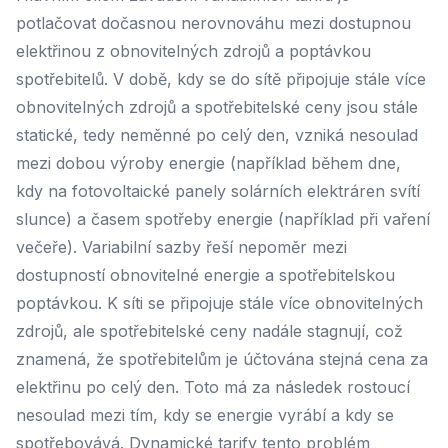
potlačovat dočasnou nerovnováhu mezi dostupnou
elektřinou z obnovitelných zdrojů a poptávkou
spotřebitelů. V době, kdy se do sítě připojuje stále více
obnovitelných zdrojů a spotřebitelské ceny jsou stále
statické, tedy neměnné po celý den, vzniká nesoulad
mezi dobou výroby energie (například během dne,
kdy na fotovoltaické panely solárních elektráren svítí
slunce) a časem spotřeby energie (například při vaření
večeře). Variabilní sazby řeší nepoměr mezi
dostupností obnovitelné energie a spotřebitelskou
poptávkou. K síti se připojuje stále více obnovitelných
zdrojů, ale spotřebitelské ceny nadále stagnují, což
znamená, že spotřebitelům je účtována stejná cena za
elektřinu po celý den. Toto má za následek rostoucí
nesoulad mezi tím, kdy se energie vyrábí a kdy se
spotřebovává. Dynamické tarify tento problém