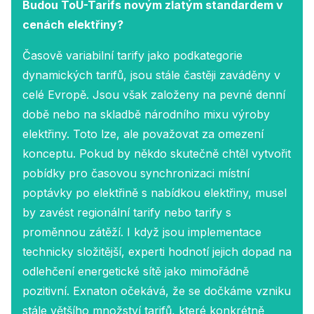
Budou ToU-Tarifs novým zlatým standardem v
cenách elektřiny?
Časově variabilní tarify jako podkategorie
dynamických tarifů, jsou stále častěji zaváděny v
celé Evropě. Jsou však založeny na pevné denní
době nebo na skladbě národního mixu výroby
elektřiny. Toto lze, ale považovat za omezení
konceptu. Pokud by někdo skutečně chtěl vytvořit
pobídky pro časovou synchronizaci místní
poptávky po elektřině s nabídkou elektřiny, musel
by zavést regionální tarify nebo tarify s
proměnnou zátěží. I když jsou implementace
technicky složitější, experti hodnotí jejich dopad na
odlehčení energetické sítě jako mimořádně
pozitivní. Exnaton očekává, že se dočkáme vzniku
stále většího množství tarifů, které konkrétně