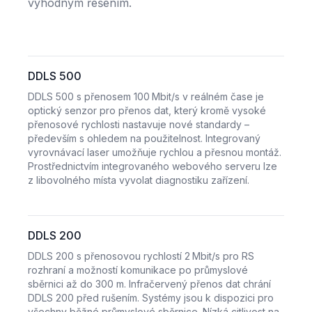
výhodným řešením.
DDLS 500
DDLS 500 s přenosem 100 Mbit/s v reálném čase je
optický senzor pro přenos dat, který kromě vysoké
přenosové rychlosti nastavuje nové standardy –
především s ohledem na použitelnost. Integrovaný
vyrovnávací laser umožňuje rychlou a přesnou montáž.
Prostřednictvím integrovaného webového serveru lze
z libovolného místa vyvolat diagnostiku zařízení.
DDLS 200
DDLS 200 s přenosovou rychlostí 2 Mbit/s pro RS
rozhraní a možností komunikace po průmyslové
sběrnici až do 300 m. Infračervený přenos dat chrání
DDLS 200 před rušením. Systémy jsou k dispozici pro
všechny běžné průmyslové sběrnice. Nízká citlivost na