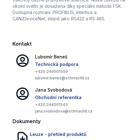
okolní světlo je dosažena díky speciální metodě FSK.
Dostupná rozhraní: PROFIBUS, Interbus a
CAN/DeviceNet, stejně jako RS422 a RS 485.
Kontakt
Lubomír
Beneš
Technická podpora
+420
244001559
lubomir.benes@schmachtl.cz
Jana
Svobodová
Obchodní referentka
+420
244001543
jana.svobodova@schmachtl.cz
Dokumenty
Leuze - přehled produktů