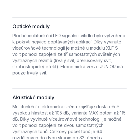
Optické moduly
Ploché multifunkční LED signální svítidlo bylo vytvořeno
k pokrytí nejvíce poptávaných aplikací. Díky vyvinuté
víceúrovňové technologii je možné u modulu XLF S
volit pomocí zapojení ze tří samostatných světelných
výstražných režimů (trvalý svit, přerušovaný svit,
stroboskopický efekt). Ekonomická verze JUNIOR má
pouze trvalý svit.
Akustické moduly
Multifunkční elektronická siréna zajišťuje dostatečně
vysokou hlasitost až 105 dB, varianta MAX potom až 115
dB. Díky vyvinuté víceúrovňové technologii je možné
volit pomocí zapojení ze dvou samostatných
výstražných tónů. Celkový počet tónů je 64
rozdělených do dvou skupin po 32 tónech a