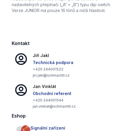
nastavitelných přepínači („A“ + „B“) typu dip-switch.
Verze JUNIOR má pouze 16 tónů a nižší hlasitost.
Kombinované moduly
Multifunkční elektronická siréna odpovídající normě
Kontakt
EN54-3 zajišťuje dostatečně vysokou hlasitost až 105
dB, verze MAX potom až 115 dB. Celkový počet tónů je
Jiří
Jakl
64, rozdělených do dvou skupin po 32 tónech
Technická podpora
nastavitelných přepínači typu dip-switch + multifunkční
+420
244001522
LED optický modul.
jiri.jakl@schmachtl.cz
Jan
Vinklát
Obchodní referent
Montážní a instalační základna
+420
244001544
Celou nabídku doplňuje montážní a instalační základna.
jan.vinklat@schmachtl.cz
Eshop
Signální zařízení