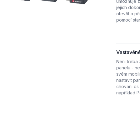
umožňuje z
jejich doko
otevřít a př
pomocí sta
Vestavěné
Není třeba
panelu - ne
svém mobiln
nastavit pa
chování os 
například P