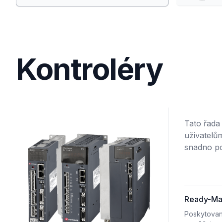
Kontroléry
Tato řada
uživatelů
snadno po
Ready-Ma
Poskytovan