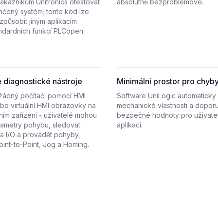
ákazníkům Unitronics otestovat
absolutně bezproblémové.
nčený systém; tento kód lze
izpůsobit jiným aplikacím
ndardních funkcí PLCopen.
 diagnostické nástroje
Minimální prostor pro chyb
 žádný počítač: pomocí HMI
Software UniLogic automaticky 
bo virtuální HMI obrazovky na
mechanické vlastnosti a dopor
ím zařízení - uživatelé mohou
bezpečné hodnoty pro uživate
rametry pohybu, sledovat
aplikaci.
a I/O a provádět pohyby,
oint-to-Point, Jog a Homing.