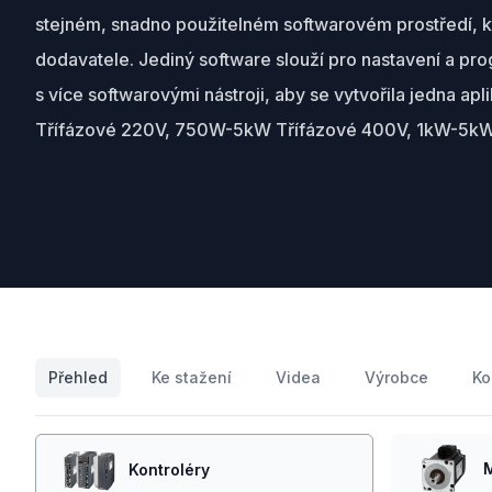
stejném, snadno použitelném softwarovém prostředí, kt
dodavatele. Jediný software slouží pro nastavení a pr
s více softwarovými nástroji, aby se vytvořila jedna
Třífázové 220V, 750W-5kW Třífázové 400V, 1kW-5k
Přehled
Ke stažení
Videa
Výrobce
Ko
Kontroléry