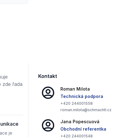
Kontakt
ňuje
e zde řada
Roman
Milota
Technická podpora
+420
244001558
roman.milota@schmachtl.cz
Jana
Popescuová
munikace
Obchodní referentka
ace je
+420
244001548