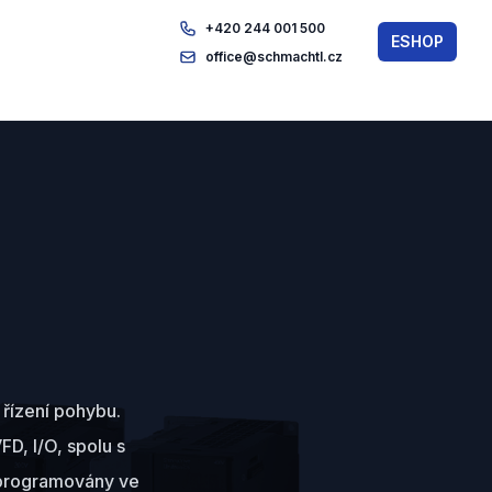
+420 244 001 500
ESHOP
office@schmachtl.cz
 řízení pohybu.
D, I/O, spolu s
u programovány ve