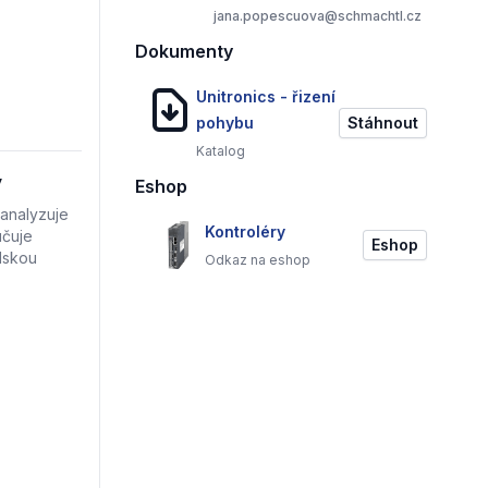
jana.popescuova@schmachtl.cz
Dokumenty
Unitronics - řizení
pohybu
Stáhnout
Katalog
y
Eshop
analyzuje
Kontroléry
učuje
Eshop
lskou
Odkaz na eshop