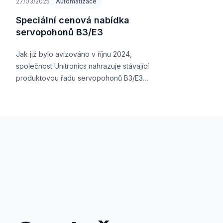
27/03/2025
Automatizace
Speciální cenová nabídka
servopohonů B3/E3
Jak již bylo avizováno v říjnu 2024,
společnost Unitronics nahrazuje stávající
produktovou řadu servopohonů B3/E3
novou produktovou řadou B5/E5-S.