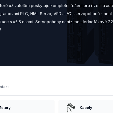
eré uživatelům poskytuje kompletní řešení pro řízení a au
ogramování PLC, HMI, Servo, VFD a I/O i servopohonů - nen
 aplikace s až 8 osami. Servopohony nabízíme: Jednofázové
W
ntakt
Motory
Kabely