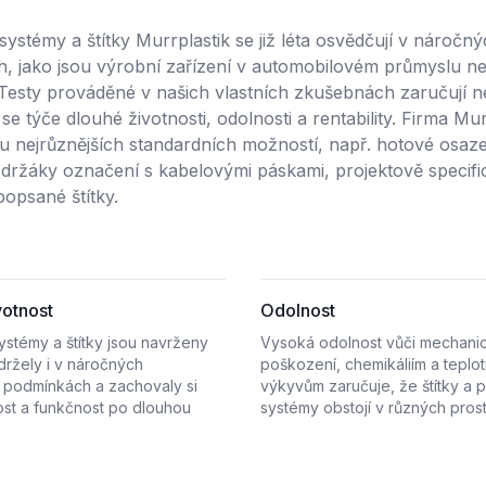
systémy a štítky Murrplastik se již léta osvědčují v náročn
, jako jsou výrobní zařízení v automobilovém průmyslu n
 Testy prováděné v našich vlastních zkušebnách zaručují n
 se týče dlouhé životnosti, odolnosti a rentability. Firma Mur
du nejrůznějších standardních možností, např. hotové osaz
 držáky označení s kabelovými páskami, projektově specifi
popsané štítky.
votnost
Odolnost
stémy a štítky jsou navrženy
Vysoká odolnost vůči mechan
držely i v náročných
poškození, chemikáliím a teplo
 podmínkách a zachovaly si
výkyvům zaručuje, že štítky a 
ost a funkčnost po dlouhou
systémy obstojí v různých prost