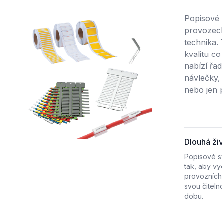
Popisové 
provozech
technika.
kvalitu co
nabízí řa
návlečky,
nebo jen 
Dlouhá ži
Popisové sy
tak, aby vy
provozních
svou čiteln
dobu.