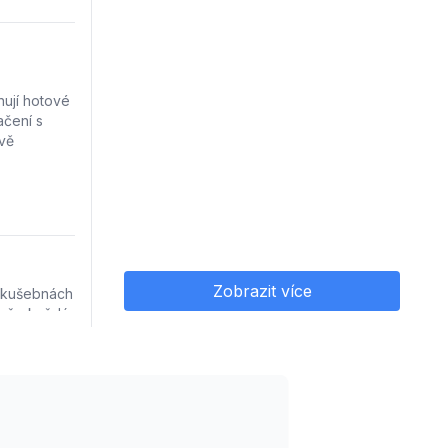
nují hotové
čení s
vě
Zobrazit více
 zkušebnách
í, že každý
rdy kvality