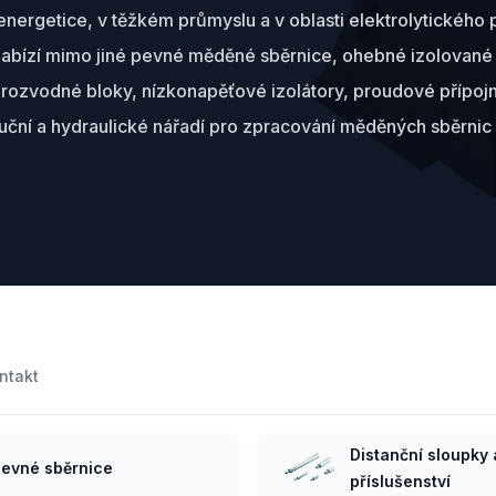
energetice, v těžkém průmyslu a v oblasti elektrolytického
nabízí mimo jiné pevné měděné sběrnice, ohebné izolovan
 rozvodné bloky, nízkonapěťové izolátory, proudové přípojn
ruční a hydraulické nářadí pro zpracování měděných sběrnic
ntakt
Distanční sloupky 
evné sběrnice
příslušenství