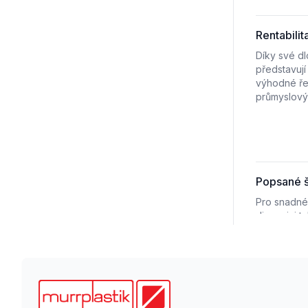
Rentabilit
Díky své dl
představuj
výhodné ře
průmyslovýc
Popsané š
Pro snadné 
dispozici ta
šetří čas př
přehlednos