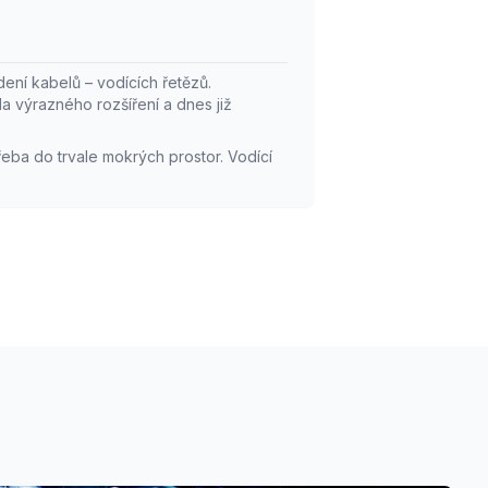
nstalace
rodukty
ení kabelů – vodících řetězů.
asadit v
 výrazného rozšíření a dnes již
řeba do trvale mokrých prostor. Vodící