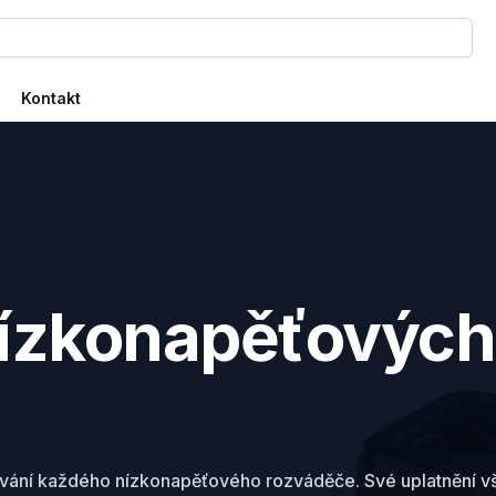
Kontakt
ízkonapěťových
vání každého nízkonapěťového rozváděče. Své uplatnění vš