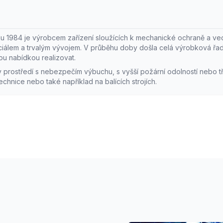
patibilita
Uživatelský komfort
ou navrženy tak, aby byly
Ergonomický design a snadná i
í s různými typy kabelů a
zajišťují, že uživatelé mohou p
ku 1984 je výrobcem zařízení sloužících k mechanické ochraně a ved
 systémů, což zajišťuje jejich
Murrplastik rychle a efektivně n
ciálem a trvalým vývojem. V průběhu doby došla celá výrobková řada
použití.
různých aplikacích.
 nabídkou realizovat.
é v prostředí s nebezpečím výbuchu, s vyšší požární odolností nebo t
technice nebo také například na balících strojích.