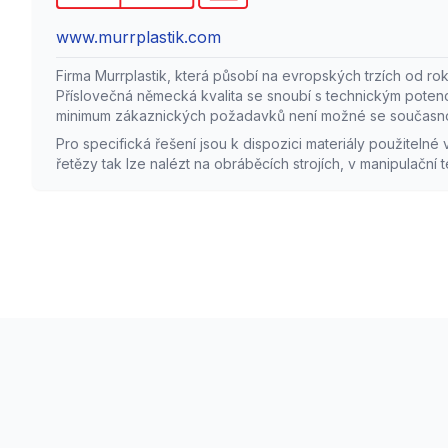
Široká kom
www.murrplastik.com
Produkty js
kompatibiln
Firma Murrplastik, která působí na evropských trzích od ro
instalačních
Příslovečná německá kvalita se snoubí s technickým poten
univerzální 
minimum zákaznických požadavků není možné se současnou
Pro specifická řešení jsou k dispozici materiály použiteln
řetězy tak lze nalézt na obráběcích strojích, v manipulační 