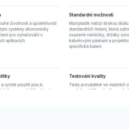
a
Standardní možnosti
ouhé životnosti a spolehlivosti
Murrplastik nabízí širokou škálu
í tyto systémy ekonomicky
standardních řešení, která zahr
šení pro označování v
osazené návlečky, držáky ozna
h aplikacích.
kabelovými páskami a projekto
specifická balení.
títky
Testování kvality
a rychlé použití jsou k
Testy prováděné ve vlastních
ké již popsané štítky, které
společnosti Murrplastik zaručuj
i instalaci a zajišťují okamžitou
produkt splňuje nejvyšší standa
t.
a výkonu.