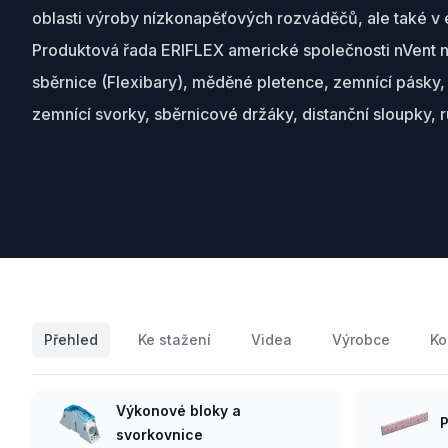
oblasti výroby nízkonapěťových rozváděčů, ale také v 
Produktová řada ERIFLEX americké společnosti nVent 
sběrnice (Flexibary), měděné pletence, zemnící pásky,
zemnící svorky, sběrnicové držáky, distanční sloupky, 
Přehled
Ke stažení
Videa
Výrobce
Ko
Výkonové bloky a
P
svorkovnice