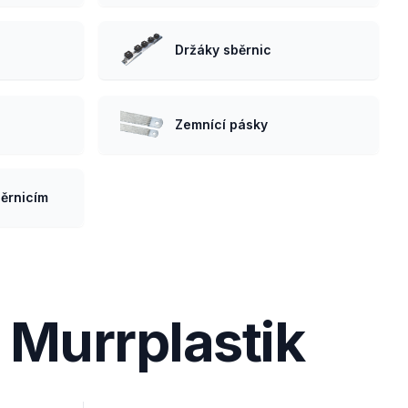
Držáky sběrnic
Zemnící pásky
běrnicím
 Murrplastik