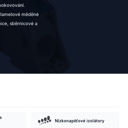
 pokovování.
é lamelové měděné
ice, sběrnicové a
a
Nízkonapěťové izolátory