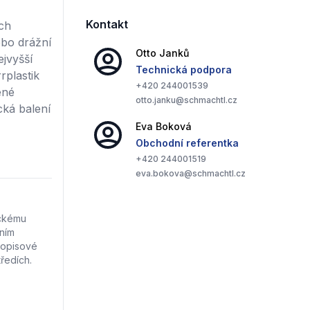
Kontakt
ých
ebo drážní
Otto
Janků
ejvyšší
Technická podpora
rplastik
+420
244001539
ené
otto.janku@schmachtl.cz
cká balení
Eva
Boková
Obchodní referentka
+420
244001519
eva.bokova@schmachtl.cz
ickému
tním
popisové
ředích.