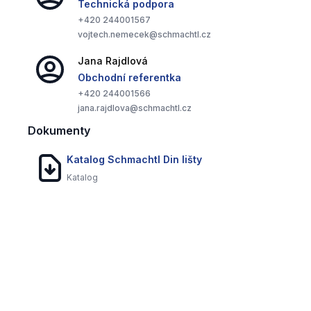
Technická podpora
+420
244001567
Vysoká odolnost
vojtech.nemecek@schmachtl.cz
Profily z pozinkované oceli zajišťují dlouhou životnost a
Jana
Rajdlová
vysokou mechanickou odolnost.
Obchodní referentka
+420
244001566
jana.rajdlova@schmachtl.cz
Flexibilita použití
Dokumenty
Různé tvary a provedení profilů umožňují široké
spektrum aplikací v různých konstrukcích.
Katalog Schmachtl Din lišty
Katalog