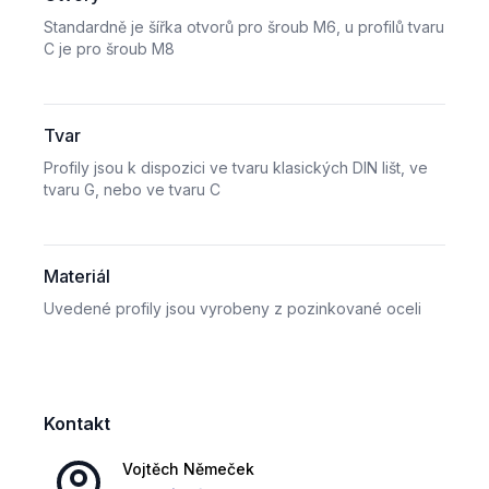
Standardně je šířka otvorů pro šroub M6, u profilů tvaru
C je pro šroub M8
Tvar
Profily jsou k dispozici ve tvaru klasických DIN lišt, ve
tvaru G, nebo ve tvaru C
Materiál
Uvedené profily jsou vyrobeny z pozinkované oceli
Certifikace
Kontakt
Jsou v souladu s RoHS, odpovídají normám EN60715,
EN50022, EN50035
Vojtěch
Němeček