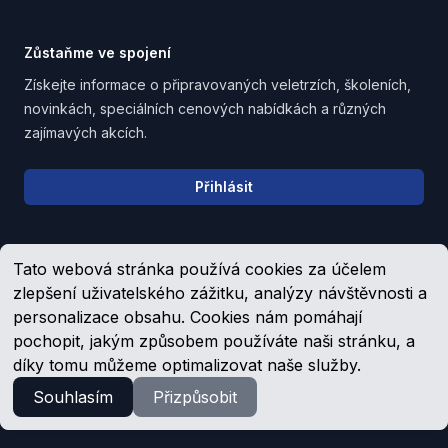
Zůstaňme ve spojení
Získejte informace o připravovaných veletrzích, školeních,
novinkách, speciálních cenových nabídkách a různých
zajímavých akcích.
Email address
Přihlásit
Tato webová stránka používá cookies za účelem
Upozornění pro věřitele, společníky a zaměstnance
zlepšení uživatelského zážitku, analýzy návštěvnosti a
personalizace obsahu. Cookies nám pomáhají
pochopit, jakým způsobem používáte naši stránku, a
Facebook
YouTube
díky tomu můžeme optimalizovat naše služby.
Souhlasím
Přizpůsobit
© 1992 -
2026
Schmachtl.cz, s.r.o.