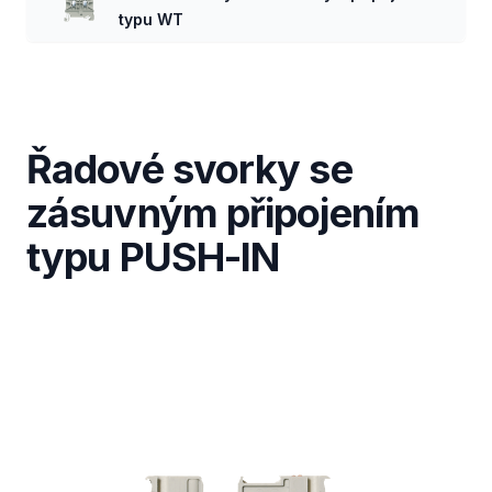
typu WT
Řadové svorky se
zásuvným připojením
typu PUSH-IN