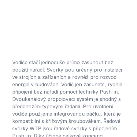
Vodiče stačí jednoduše přímo zasunout bez
použití nářadí. Svorky jsou určeny pro instalaci
ve strojích a zařízeních a rovněž pro rozvod
energie v budovách. Vodič jen zasunete, rychlé
připojení bez nářadí pomocí techniky Push-in.
Dvoukanálový propojovací systém je shodný s
předchozími typovými řadami. Pro uvolnění
vodiče použijeme integrovanou páčku, která je
kompatibilní s křížovým šroubovákem. Řadové
svorky WTP jsou řadové svorky s připojením
Push-In. Díky účinné celkové koncepci,