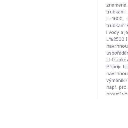
znamená c
trubkami:
L=1600, r
trubkami 
i vody a 
L%2500 ) 
navrhnout
uspořádán
U-trubkov
Přípoje t
navrhnout
výměník (B
např. pro
proudí vo
dvojitou 
oddělena a
detekovat 
mezi trub