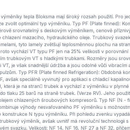
výměníky tepla Bloksma mají široký rozsah použití. Pro jed
ze zvolit optimální typ výměníku. Typ PF (Plate finned): Ko
rově srovnatelný s deskovým výměníkem, cenově příznivý
je chlazení mazacího, hydraulického oleje. Trubkový svazek
amelami, tyto lamely zvětšují teplosměnnou plochu na stran
 proto vychází VT typu PF jen na 25% velikosti v porovnání 
m trubkovým VT s hladkými trubkami. Rozměry jsou srovn
 VT, je však snadnější údržba a jsou odolné vůči vibracím 
pulzům. Typ PFR (Plate finned Refrigeration): Obdobná ko
F, avšak speciálně vyvinutý pro aplikaci s chladicí kapalin
 která je na stran􀄢 trubek a vychází z výměníku v plynné 
do tlaku 25 barů na straně trubek. (Verze RV). Jeho použití
olejem chlazených šroubových kompresorů. Typ NF (N - fi
ombinuje výhody nesvařovaného PF výměníku s možnostm
 konstrukce N typu výměníku. Při pohledu zvenku vypadá
trubkový výměník, avšak uvnitř má revoluční technologii s
vém svazku. Velikosti: NF 14, NF 16, NF 27 a NF 32, přičem