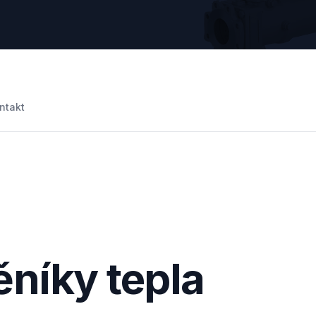
ntakt
níky tepla