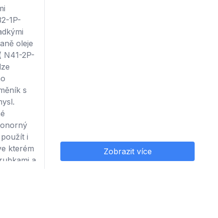
mi
32-1P-
adkými
aně oleje
 ( N41-2P-
lze
ho
ýměník s
ysl.
né
ponorný
použít i
 ve kterém
Zobrazit více
trubkami a
čně
ě lze
ostoru
adě