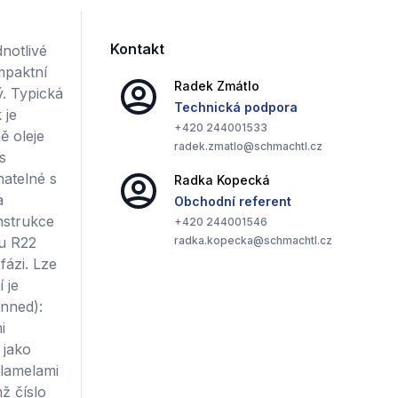
Kontakt
notlivé
mpaktní
Radek
Zmátlo
. Typická
Technická podpora
 je
+420
244001533
ě oleje
radek.zmatlo@schmachtl.cz
s
atelné s
Radka
Kopecká
a
Obchodní referent
nstrukce
+420
244001546
ou R22
radka.kopecka@schmachtl.cz
fázi. Lze
 je
nned):
i
 jako
 lamelami
ž číslo