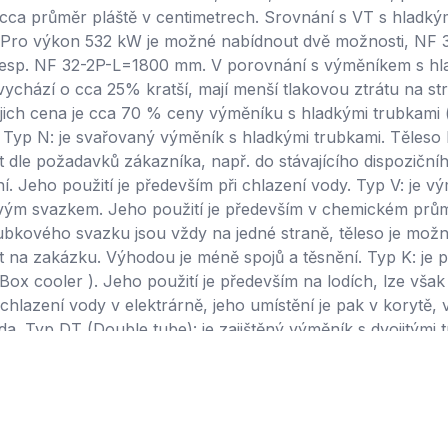
ca průměr pláště v centimetrech. Srovnání s VT s hladký
 Pro výkon 532 kW je možné nabídnout dvě možnosti, NF 
esp. NF 32-2P-L=1800 mm. V porovnání s výměníkem s hl
vychází o cca 25% kratší, mají menší tlakovou ztrátu na str
jejich cena je cca 70 % ceny výměníku s hladkými trubkami
Typ N: je svařovaný výměník s hladkými trubkami. Těleso 
 dle požadavků zákazníka, např. do stávajícího dispoziční
í. Jeho použití je především při chlazení vody. Typ V: je v
ým svazkem. Jeho použití je především v chemickém prům
rubkového svazku jsou vždy na jedné straně, těleso je mož
 na zakázku. Výhodou je méně spojů a těsnění. Typ K: je 
ox cooler ). Jeho použití je především na lodích, lze však 
 chlazení vody v elektrárně, jeho umístění je pak v korytě,
da. Typ DT (Double tube): je zajištěný výměník s dvojitými 
trubkovnicí. U tohoto typu výměníku jsou obě média bezpe
 nehrozí jejich smíšení. V případě netěsnosti ja jedné stran
únik tohoto média, a to nezávisle na tlaku a teplotě. (v pr
kami je vzduch). Princip funkce: trubka je zdvojená, v příp