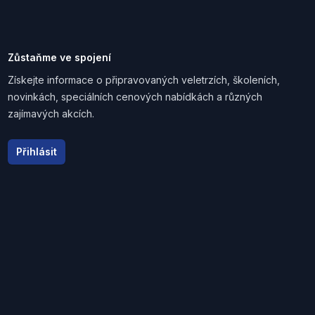
Zůstaňme ve spojení
Získejte informace o připravovaných veletrzích, školeních,
novinkách, speciálních cenových nabídkách a různých
zajímavých akcích.
Email address
Přihlásit