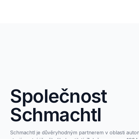
netěsnost
meziprost
vyslán si
teplosměn
toto alte
znamená d
náročnějš
aplikacíc
ochrana ž
Další výh
(výměnu) 
zařízení.
Společnost
Schmachtl
Schmachtl je důvěryhodným partnerem v oblasti automa