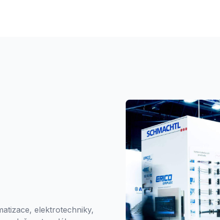
i se jedno z médií dostane do meziprostoru trubek, vytéká 
oru zdvojené trubkovnice a tam je unikající kapalina deteko
gnál poruchy. Vzhledem ke zdvojené trubce je potřeba větší
ná plocha, výměník je větší. Pokud nesmí dojít ke smíšení m
rnativně realizovat pomocí sekundárního chladícího okruhu
alší výměník, čerpadlo, potrubí atd. Tato varianta je inves
í než řešit tento požadavek pomocí zajištěného výměníku. 
h, kde musí být vyloučeno smíšení kapalin (procesní chlaze
ivotního prostředí,…) je výhodné použití zajištěného typu 
odou použití zajištěného výměníku je možnost naplánovat 
netěsného výměníku na vhodnou dobu, není nutné odstav
tizace, elektrotechniky,