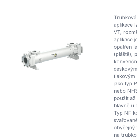
Trubkové 
aplikace l
VT, rozmě
aplikace 
opatřen l
(pláště),
konvenční
deskovými
tlakovým 
jako typ P
nebo NH3,
použít až 
hlavně u 
Typ NF k
svařované
obyčejný 
na trubko