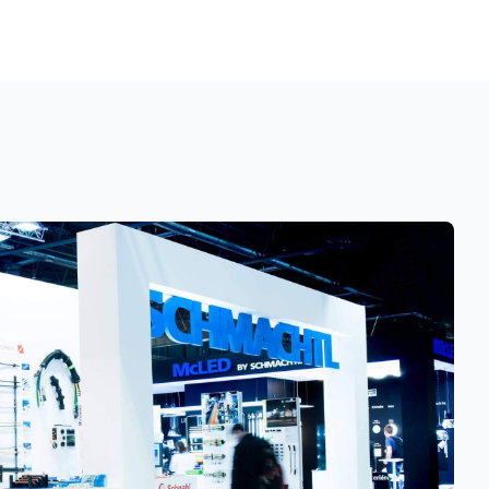
do
vána, je
édií, lze
, což
tičně
Proto v
ní,
výměníku.
opravu
ení