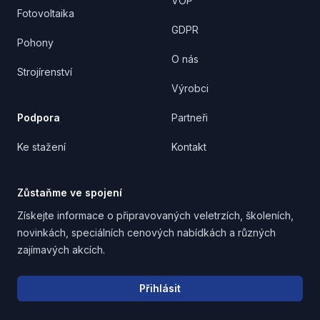
VOP
Fotovoltaika
GDPR
Pohony
O nás
Strojírenství
Výrobci
Podpora
Partneři
Ke stažení
Kontakt
Zůstaňme ve spojení
Získejte informace o připravovaných veletrzích, školeních,
novinkách, speciálních cenových nabídkách a různých
zajímavých akcích.
Email address
Přihlásit