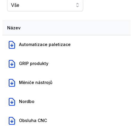
Vše
Název
,
Automatizace paletizace
Automatizace paletizace
,
GRIP produkty
GRIP produkty
,
Měniče nástrojů
Měniče nástrojů
,
Nordbo
Nordbo
,
Obsluha CNC
Obsluha CNC