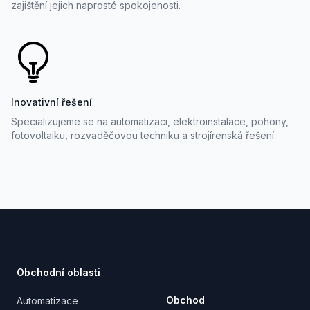
zajištění jejich naprosté spokojenosti.
Inovativní řešení
Specializujeme se na automatizaci, elektroinstalace, pohony,
fotovoltaiku, rozvaděčovou techniku a strojírenská řešení.
Footer
Obchodní oblasti
Obchod
Automatizace