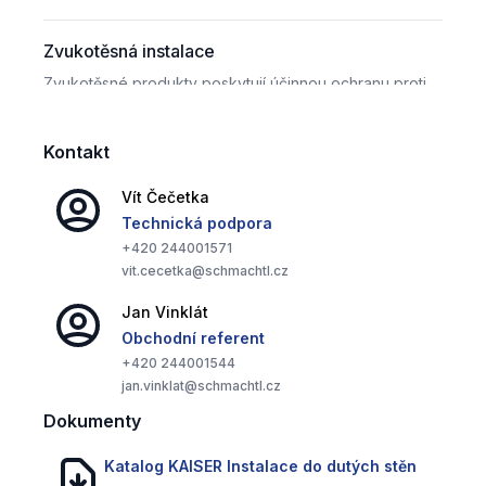
Zvukotěsná instalace
Zvukotěsné produkty poskytují účinnou ochranu proti
hluku, což zvyšuje komfort v interiéru.
Kontakt
Protiradiační instalace
Vít
Čečetka
Instalační řešení pro bezolovnaté a olovnaté
Technická podpora
protiradiační stěny nabízejí spolehlivou ochranu proti
+420
244001571
radiaci.
vit.cecetka@schmachtl.cz
Jan
Vinklát
Obchodní referent
Bohaté systémové příslušenství
+420
244001544
Široká škála příslušenství poskytuje flexibilní a
jan.vinklat@schmachtl.cz
komplexní řešení pro různé typy instalací.
Dokumenty
Katalog KAISER Instalace do dutých stěn