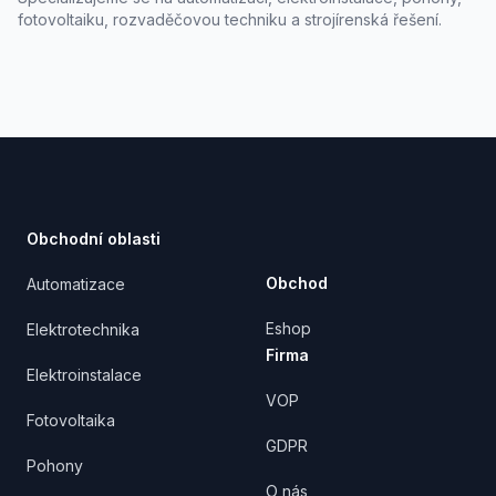
fotovoltaiku, rozvaděčovou techniku a strojírenská řešení.
Footer
Obchodní oblasti
Obchod
Automatizace
Eshop
Elektrotechnika
Firma
Elektroinstalace
VOP
Fotovoltaika
GDPR
Pohony
O nás