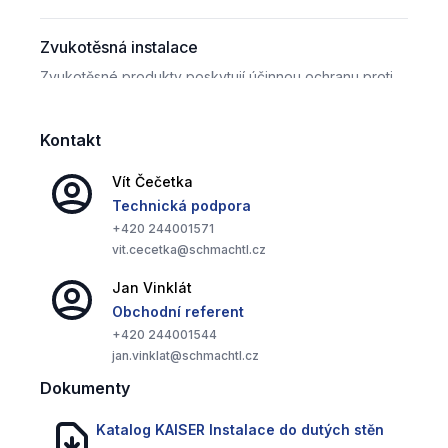
Zvukotěsná instalace
Zvukotěsné produkty poskytují účinnou ochranu proti
hluku, což zvyšuje komfort v interiéru.
Kontakt
Protiradiační instalace
Vít
Čečetka
Instalační řešení pro bezolovnaté a olovnaté
Technická podpora
protiradiační stěny nabízejí spolehlivou ochranu proti
+420
244001571
radiaci.
vit.cecetka@schmachtl.cz
Jan
Vinklát
Obchodní referent
Bohaté systémové příslušenství
+420
244001544
Široká škála příslušenství poskytuje flexibilní a
jan.vinklat@schmachtl.cz
komplexní řešení pro různé typy instalací.
Dokumenty
Katalog KAISER Instalace do dutých stěn