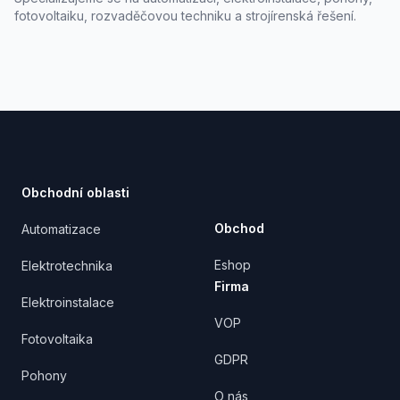
fotovoltaiku, rozvaděčovou techniku a strojírenská řešení.
Footer
Obchodní oblasti
Obchod
Automatizace
Eshop
Elektrotechnika
Firma
Elektroinstalace
VOP
Fotovoltaika
GDPR
Pohony
O nás