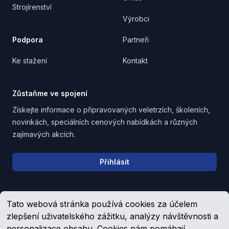
Strojírenství
Výrobci
Podpora
Partneři
Ke stažení
Kontakt
Zůstaňme ve spojení
Získejte informace o připravovaných veletrzích, školeních,
novinkách, speciálních cenových nabídkách a různých
zajímavých akcích.
Email address
Přihlásit
Tato webová stránka používá cookies za účelem
Upozornění pro věřitele, společníky a zaměstnance
zlepšení uživatelského zážitku, analýzy návštěvnosti a
personalizace obsahu. Cookies nám pomáhají