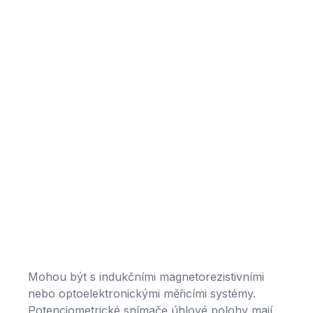
Mohou být s indukčními magnetorezistivními
nebo optoelektronickými měřicími systémy.
Potenciometrické snímače úhlové polohy mají