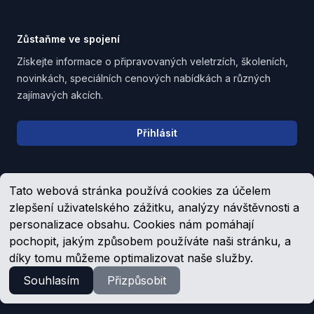
Zůstaňme ve spojení
Získejte informace o připravovaných veletrzích, školeních,
novinkách, speciálních cenových nabídkách a různých
zajímavých akcích.
Email address
Přihlásit
Tato webová stránka používá cookies za účelem
Upozornění pro věřitele, společníky a zaměstnance
zlepšení uživatelského zážitku, analýzy návštěvnosti a
personalizace obsahu. Cookies nám pomáhají
pochopit, jakým způsobem používáte naši stránku, a
Facebook
YouTube
díky tomu můžeme optimalizovat naše služby.
Souhlasím
Přizpůsobit
© 1992 -
2026
Schmachtl.cz, s.r.o.