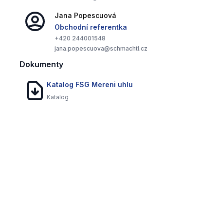
Jana
Popescuová
Ochranná pouzdra
Obchodní referentka
Stupeň krytí IP40 až IP68, mohou být vybavena
+420
244001548
převody a koncovými spínači.
jana.popescuova@schmachtl.cz
Dokumenty
Katalog FSG Mereni uhlu
Katalog