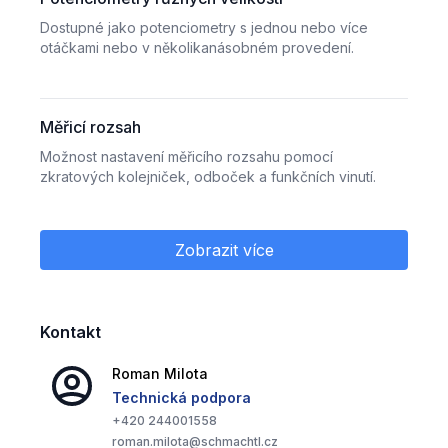
Dostupné jako potenciometry s jednou nebo více
otáčkami nebo v několikanásobném provedení.
Měřicí rozsah
Možnost nastavení měřicího rozsahu pomocí
zkratových kolejniček, odboček a funkčních vinutí.
Zobrazit více
Integrovaný převodník signálu
Poskytuje I nebo U výstupy 2, 3 nebo 4 vodičové.
Kontakt
Potenciometry naplněné olejem
Roman
Milota
Pro zajištění spolehlivosti ve velmi znečištěném
Technická podpora
ovzduší.
+420
244001558
roman.milota@schmachtl.cz